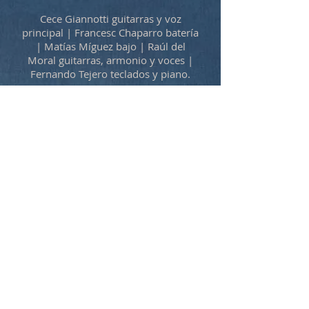
Cece Giannotti guitarras y voz
principal | Francesc Chaparro batería
|
Matías Míguez bajo |
Raúl del
Moral guitarras, armonio y voces |
Fernando Tejero teclados y piano.
Mira más videos en mi canal de
youtube