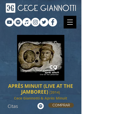
APRÈS MINUIT (LIVE AT THE
JAMBOREE)
(2014)
Cece Giannotti & Après Minuit
Citas
COMPRAR