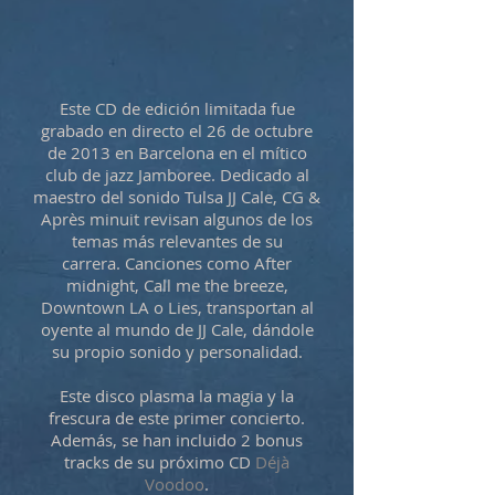
Este CD de edición limitada fue
grabado en directo el 26 de octubre
de 2013 en Barcelona en el mítico
club de jazz Jamboree.
Dedicado al
maestro del sonido Tulsa JJ Cale, CG &
Après minuit revisan algunos de los
temas más relevantes de su
carrera.
Canciones como After
midnight, Call me the breeze,
Downtown LA o Lies, transportan al
oyente al mundo de JJ Cale, dándole
su propio sonido y personalidad.
Este disco plasma la magia y la
frescura de este primer concierto.
Además, se han incluido 2 bonus
tracks de su próximo CD
Déjà
Voodoo
.