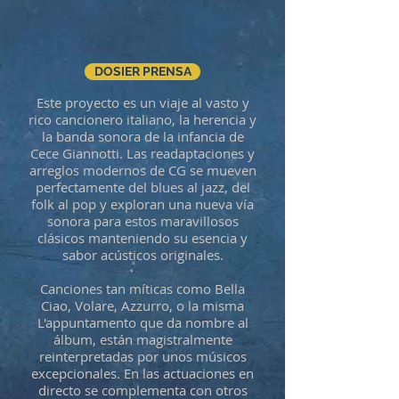
DOSIER PRENSA
Este proyecto es un viaje al vasto y
rico cancionero italiano, la herencia y
la banda sonora de la infancia de
Cece Giannotti. Las readaptaciones y
arreglos modernos de CG se mueven
perfectamente del blues al jazz, del
folk al pop y exploran una nueva vía
sonora para estos maravillosos
clásicos manteniendo su esencia y
sabor acústicos originales.
Canciones tan míticas como Bella
Ciao, Volare, Azzurro, o la misma
L'appuntamento que da nombre al
álbum, están magistralmente
reinterpretadas por unos músicos
excepcionales. En las actuaciones en
directo se complementa con otros