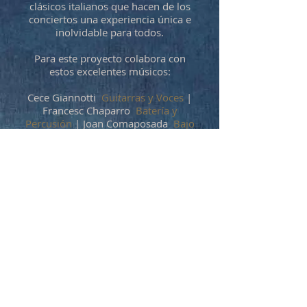
clásicos italianos que hacen de los
conciertos una experiencia única e
inolvidable para todos.
Para este proyecto colabora con
estos excelentes músicos:
Cece Giannotti
Guitarras y Voces
|
Francesc Chaparro
Batería y
Percusión
| Joan Comaposada
Bajo
Bernat Casares
Piano y Teclados
|
Joan Pau Cumellas
Armónica