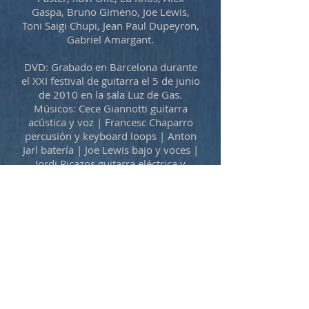
Gaspa, Bruno Gimeno, Joe Lewis,
Toni Saigi Chupi, Jean Paul Dupeyron,
Gabriel Amargant.
DVD: Grabado en Barcelona durante
el XXI festival de guitarra el 5 de junio
de 2010 en la sala Luz de Gas.
Músicos: Cece Giannotti guitarra
acústica y voz | Francesc Chaparro
percusión y keyboard loops | Anton
Jarl batería | Joe Lewis bajo y voces |
Jordi Picazos guitarra eléctrica y
acústica | Bruno Gimeno
mandoguitar | Carlos Torregrossa
voz y percusión | Jose Alberto
Medina melódica | Marc Sort saxo
tenor.