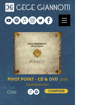
PIVOT POINT - CD & DVD
(2010)
Cece Giannotti
Citas
COMPRAR