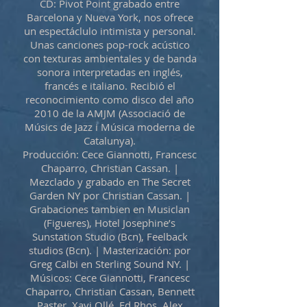
CD: Pivot Point grabado entre
Barcelona y Nueva York, nos ofrece
un espectáclulo intimista y personal.
Unas canciones pop-rock acústico
con texturas ambientales y de banda
sonora interpretadas en inglés,
francés e italiano. Recibió el
reconocimiento como disco del año
2010 de la AMJM (Associació de
Músics de Jazz i Música moderna de
Catalunya).
Producción: Cece Giannotti, Francesc
Chaparro, Christian Cassan. |
Mezclado y grabado en The Secret
Garden NY por Christian Cassan. |
Grabaciones tambien en Musiclan
(Figueres), Hotel Josephine’s
Sunstation Studio (Bcn), Feelback
studios (Bcn). | Masterización: por
Greg Calbi en Sterling Sound NY. |
Músicos: Cece Giannotti, Francesc
Chaparro, Christian Cassan,
Bennett
Paste
r
, Xavi Ollé, Ed Rhos, Alex