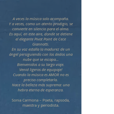
A veces la música solo acompaña.
Y a veces, como un atento prodigio, se
convierte en silencio para el alma.
Es aquí, en este aire, donde se detiene
el elegante Pivot Point de Cece
Giannotti.
En su voz estalla la madurez de un
ángel persiguiendo con los dedos una
nube que se escapa…
Bienvenidos a su largo viaje.
Venid ligeros de equipaje!
Cuando la música es AMOR no es
preciso completarla.
Nace la belleza más suprema: una
hebra eterna de esperanza.
Sonia Carmona – Poeta, rapsoda,
maestra y periodista.